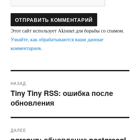
Этот сайт использует Akismet для борьбы со спамом.
Узнайте, как обрабатываются ваши данные
комментариев
.
Навигация
НАЗАД
по
Tiny Tiny RSS: ошибка после
Предыдущая
обновления
запись:
записям
ДАЛЕЕ
pgrepup: обновление postgresql
Следующая