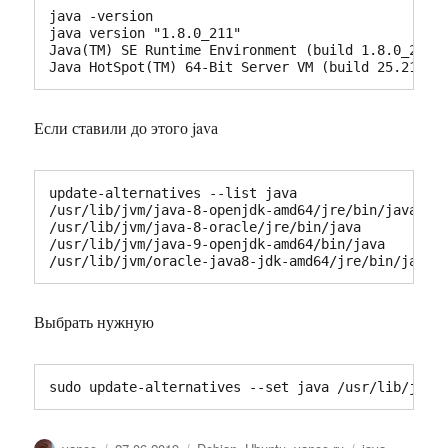
java -version

java version "1.8.0_211"

Java(TM) SE Runtime Environment (build 1.8.0_211-b
Java HotSpot(TM) 64-Bit Server VM (build 25.211-b
Если ставили до этого javа
update-alternatives --list java

/usr/lib/jvm/java-8-openjdk-amd64/jre/bin/java

/usr/lib/jvm/java-8-oracle/jre/bin/java

/usr/lib/jvm/java-9-openjdk-amd64/bin/java

/usr/lib/jvm/oracle-java8-jdk-amd64/jre/bin/java
Выбрать нужную
sudo update-alternatives --set java /usr/lib/jvm/
Автор
Опубликовано
Рубрики
Метки