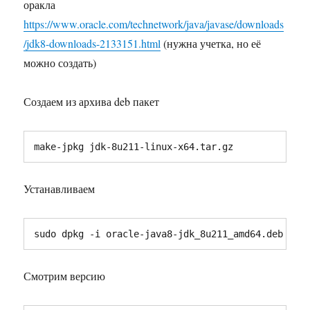
оракла
https://www.oracle.com/technetwork/java/javase/downloads
/jdk8-downloads-2133151.html
(нужна учетка, но её
можно создать)
Создаем из архива deb пакет
make-jpkg jdk-8u211-linux-x64.tar.gz
Устанавливаем
sudo dpkg -i oracle-java8-jdk_8u211_amd64.deb
Смотрим версию