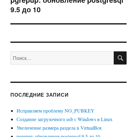
9.5 до 10
запись:
ПО
Искать:
ПОСЛЕДНИЕ ЗАПИСИ
Исправляем проблему NO_PUBKEY
Создание загрузочного usb с Windows в Linux
Увеличение размера раздела в VirtualBox
pgrepup: обновление postgresql 9.5 до 10