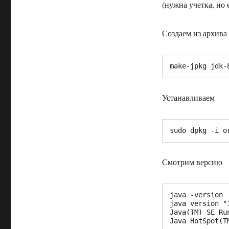
(нужна учетка, но 
jdk
Создаем из архива 
make-jpkg jdk-
Устанавливаем
sudo dpkg -i o
Смотрим версию
java -version

java version "1
Java(TM) SE Ru
Java HotSpot(T