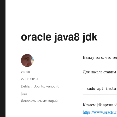
oracle java8 jdk
Ввиду того, что те
Автор
vanoc
Для начала ставим
Опубликовано
27.06.2019
Рубрики
Debian
,
Ubuntu
,
vanoc.ru
sudo apt insta
Метки
java
к
Добавить комментарий
Качаем jdk архив jd
записи
oracle
https://www.oracle.
java8