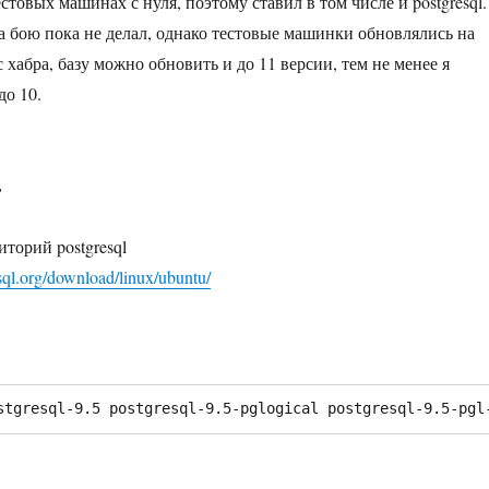
стовых машинах с нуля, поэтому ставил в том числе и postgresql.
на бою пока не делал, однако тестовые машинки обновлялись на
с хабра, базу можно обновить и до 11 версии, тем не менее я
до 10.
4
торий postgresql
sql.org/download/linux/ubuntu/
stgresql-9.5 postgresql-9.5-pglogical postgresql-9.5-pgl
up: обновление postgresql 9.5 до 10»