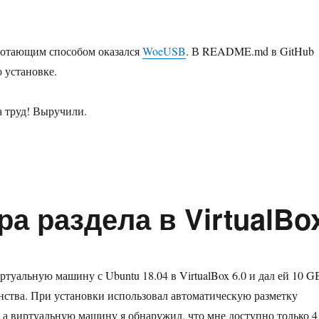
отающим способом оказался
WoeUSB
. В README.md в GitHub
 установке.
а труд! Выручили.
а раздела в VirtualBo
ртуальную машину с Ubuntu 18.04 в VirtualBox 6.0 и дал ей 10 G
нства. При установки использовал автоматическую разметку
а а виртуальную машину я обнаружил, что мне доступно только 4