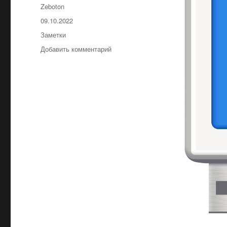
Автор
Zeboton
Опубликовано
09.10.2022
Рубрики
Заметки
к
Добавить комментарий
записи
Создание
загрузочного
usb
с
Windows
в
Linux