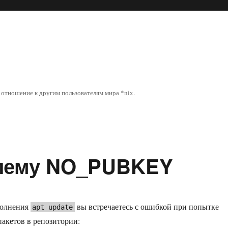
отношение к другим пользователям мира *nix.
лему NO_PUBKEY
полнения
вы встречаетесь с ошибкой при попытке
apt update
пакетов в репозитории: