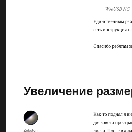
WoeUSB NG
Единственным раб
есть инструкция по
Спасибо ребятам з
Увеличение размер
Как-то поднял я ви
дискового простра
Автор
Zeboton
диска. После вход