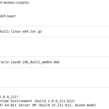
её можно создать)
deb пакет
8u211-linux-x64.tar.gz
racle-java8-jdk_8u211_amd64.deb
.8.0_211"

ntime Environment (build 1.8.0_211-b12)

M) 64-Bit Server VM (build 25.211-b12, mixed mode)