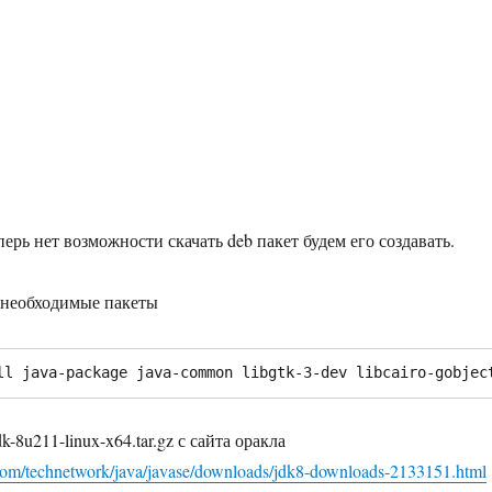
перь нет возможности скачать deb пакет будем его создавать.
 необходимые пакеты
ll java-package java-common libgtk-3-dev libcairo-gobjec
k-8u211-linux-x64.tar.gz с сайта оракла
com/technetwork/java/javase/downloads/jdk8-downloads-2133151.html