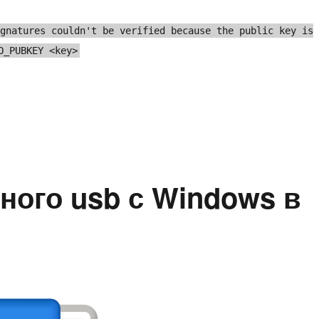
ignatures couldn't be verified because the public key is
O_PUBKEY <key>
авляем проблему NO_PUBKEY»
ного usb с Windows в