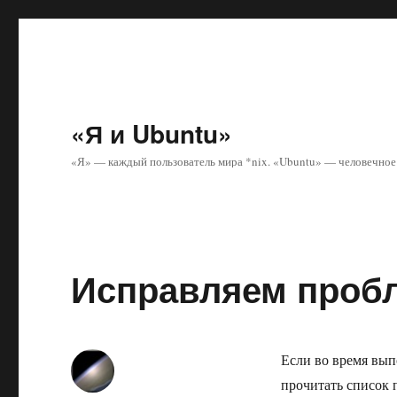
«Я и Ubuntu»
«Я» — каждый пользователь мира *nix. «Ubuntu» — человечное 
Исправляем проб
Если во время вы
прочитать список 