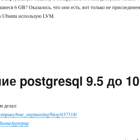
вшиеся 6 GB? Оказалось, что они есть, вот только не присоедине
я в Ubuntu использую LVM.
чение размера раздела в VirtualBox»
е postgresql 9.5 до 10
м делал:
/company/true_engineering/blog/437318/
rtshome/pgrepup