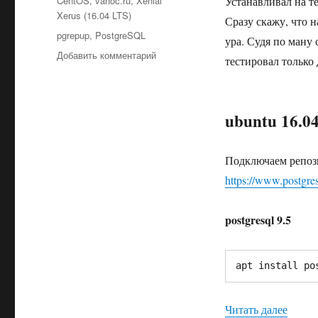
CentOS
,
vanoc.ru
,
Xenial
Устанавливал на те
Xerus (16.04 LTS)
Сразу скажу, что 
Метки
pgrepup
,
PostgreSQL
ура. Судя по ману 
к
Добавить комментарий
тестировал только 
записи
pgrepup:
обновление
postgresql
ubuntu 16.0
9.5
до
10
Подключаем репози
https://www.postgre
postgresql 9.5
apt install po
«pgrep
Читать далее