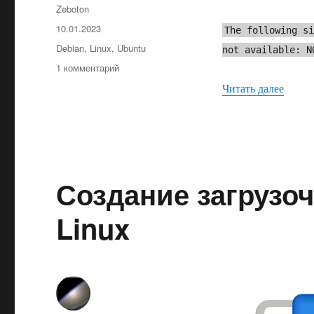
Автор
Zeboton
Опубликовано
10.01.2023
The following s
Рубрики
Debian
,
Linux
,
Ubuntu
not available: N
к
1 комментарий
записи
«Испр
Читать далее
Исправляем
проблему
NO_PUBKEY
Создание загрузоч
Linux