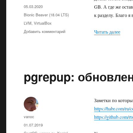
Опубликовано
05.03.2020
GB. А где же оста
Рубрики
Bionic Beaver (18.04 LTS)
к разделу. Благо 
Метки
LVM
,
VirtualBox
к
«Увели
Добавить комментарий
Читать далее
записи
Увеличение
размера
раздела
в
VirtualBox
pgrepup: обновлени
Заметки по которы
https://habr.com/ru
Автор
vanoc
https://github.com/
Опубликовано
01.07.2019
Рубрики