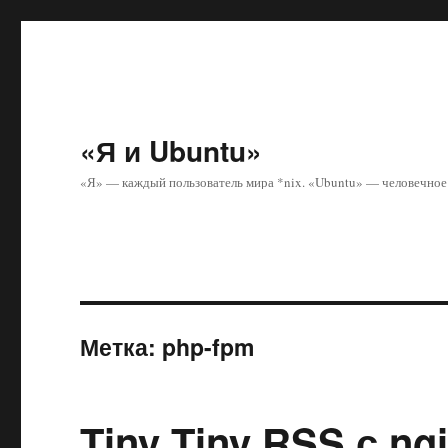
«Я и Ubuntu»
«Я» — каждый пользователь мира *nix. «Ubuntu» — человечное 
Метка:
php-fpm
Tiny Tiny RSS с ng