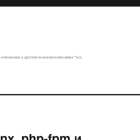
отношение к другим пользователям мира *nix.
inx, php-fpm и