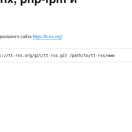
ициального сайта
https://tt-rss.org/
s://tt-rss.org/git/tt-rss.git /path/to/tt-rss/www
Tiny RSS с nginx, php-fpm и postgresql»