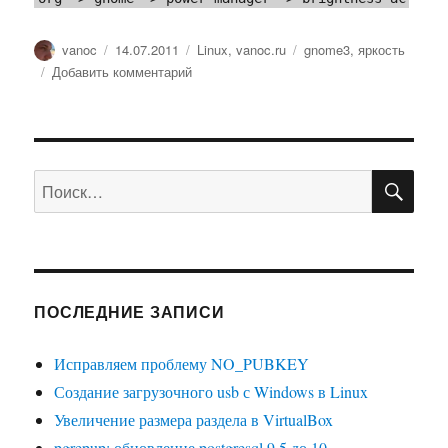
Автор
Опубликовано
Рубрики
Метки
vanoc
14.07.2011
Linux
,
vanoc.ru
gnome3
,
яркость
к
Добавить комментарий
записи
gnome
3
яркость
ПО
Искать:
ПОСЛЕДНИЕ ЗАПИСИ
Исправляем проблему NO_PUBKEY
Создание загрузочного usb с Windows в Linux
Увеличение размера раздела в VirtualBox
pgrepup: обновление postgresql 9.5 до 10