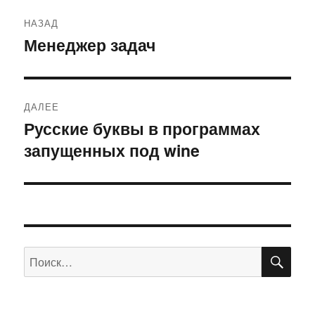
Навигация
НАЗАД
по
Менеджер задач
Предыдущая
запись:
записям
ДАЛЕЕ
Русские буквы в программах
Следующая
запущенных под wine
запись:
ПО
Искать: