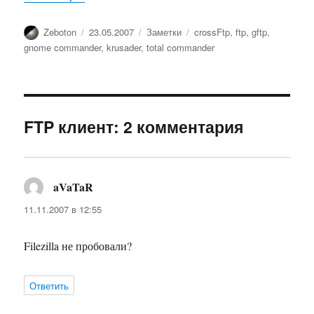
Автор
Опубликовано
Рубрики
Метки
Zeboton
23.05.2007
Заметки
crossFtp
,
ftp
,
gftp
,
gnome commander
,
krusader
,
total commander
FTP клиент: 2 комментария
aVaTaR
:
11.11.2007 в 12:55
Filezilla не пробовали?
Ответить