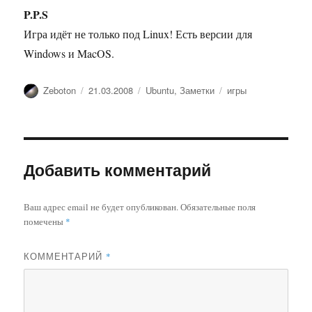
P.P.S
Игра идёт не только под Linux! Есть версии для
Windows и MacOS.
Автор
Опубликовано
Рубрики
Метки
Zeboton
21.03.2008
Ubuntu
,
Заметки
игры
Добавить комментарий
Ваш адрес email не будет опубликован.
Обязательные поля
помечены
*
КОММЕНТАРИЙ
*