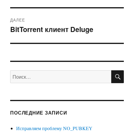
запись:
записям
ДАЛЕЕ
BitTorrent клиент Deluge
Следующая
запись:
ПО
Искать:
ПОСЛЕДНИЕ ЗАПИСИ
Исправляем проблему NO_PUBKEY