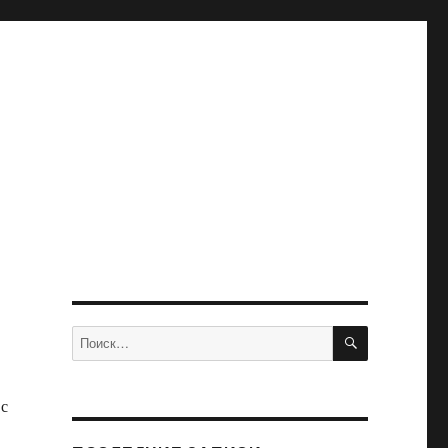
ПОИСК
Искать:
 с