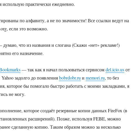
е я использую практически ежедневно.
ированы по алфавиту, а не по значимости! Все ссылки ведут на
.org, если это возможно.
 думаю, что из названия и слогана (Скажи «нет» рекламе!)
нятно его назначение.
 Bookmarks
— так как я начал пользоваться сервисом
del.icio.us
от
 Yahoo задолго до появления
bobrdobr.ru
и
memori.ru
, то без
я, которое бы помогало быстро работать с моими закладками, я
ись не могу.
полнение, которое создаёт резервные копии данных FireFox (в
установленных расширений). Позже, используя FEBE, можно
ранее сделанную копию. Таким образом можно за несколько