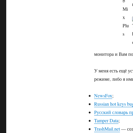
монитора и Вам по
У меня есть ещё у
режиме, либо я им
NewsFox
;
Russian hot keys bu
Русский словарь п
Tamper Data
;
TrashMail.net
— соз