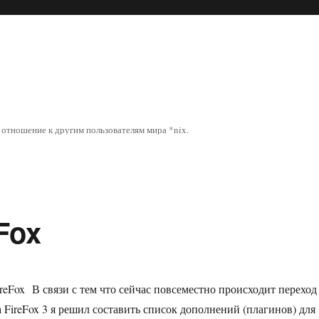
отношение к другим пользователям мира *nix.
Fox
В связи с тем что сейчас повсеместно происходит переход
а FireFox 3 я решил составить список дополнений (плагинов) для