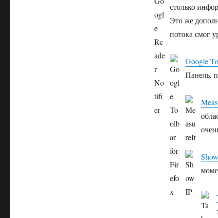
столько инфор
Это же дополн
потока смог ур
Google Too
Панель, 
Measu
обла
очен
Show
моме