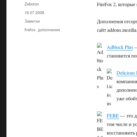
Автор
Zeboton
FireFox 2, которы
Опубликовано
16.07.2008
Рубрики
Заметки
Дополнения отсорт
Метки
firefox
,
дополнения
сайт addons.mozilla
Adblock Plus
—
становится по
Delicious
компании
дополнени
уже обойт
FEBE
— это до
том числе и 
восстановить 