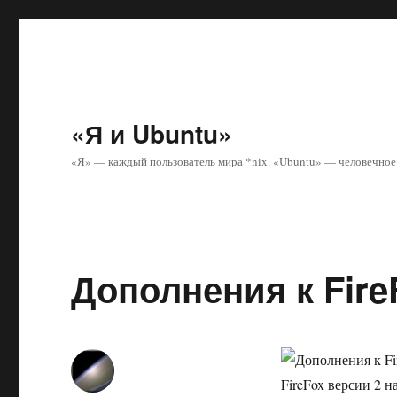
«Я и Ubuntu»
«Я» — каждый пользователь мира *nix. «Ubuntu» — человечное 
Дополнения к Fire
FireFox версии 2 н