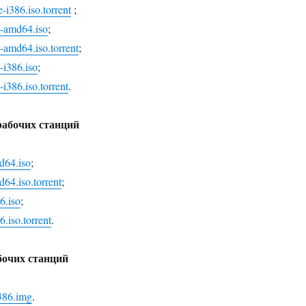
-i386.iso.torrent
;
p-amd64.iso
;
-amd64.iso.torrent
;
-i386.iso
;
i386.iso.torrent
.
рабочих станций
d64.iso
;
64.iso.torrent
;
6.iso
;
.iso.torrent
.
бочих станций
386.img
.