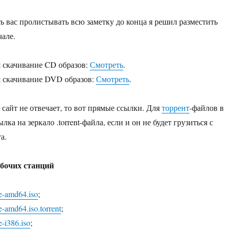
ть вас пролистывать всю заметку до конца я решил разместить
чале.
 скачивание CD образов:
Смотреть
.
я скачивание DVD образов:
Смотреть
.
, сайт не отвечает, то вот прямые ссылки. Для
торрент
-файлов в
лка на зеркало .torrent-файла, если и он не будет грузиться с
а.
бочих станций
te-amd64.iso
;
e-amd64.iso.torrent
;
e-i386.iso
;