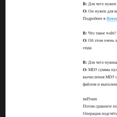
В:
Для чего нужен
О:
Он нужен для к
Подробнее в
Вики
В:
Что такое wubi?
О:
Об этом очень 
сюда.
В:
Для чего нужн
О:
MD5 суммы нужн
вычисления MD5 су
файлом и выполни
md5sum
Потом сравните по
Операция подсчёта