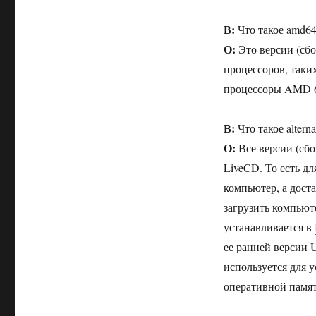
В:
Что такое amd6
О:
Это версии (сбо
процессоров, таких
процессоры AMD 6
В:
Что такое alterna
О:
Все версии (сбо
LiveCD. То есть д
компьютер, а дост
загрузить компьют
устанавливается в
ее ранней версии U
используется для 
оперативной памят