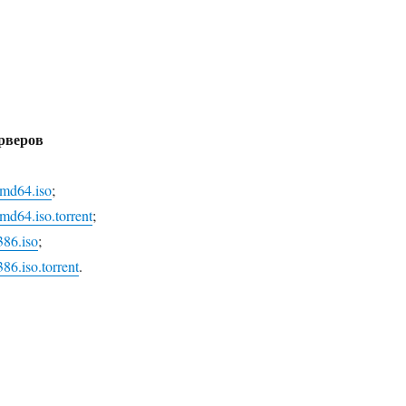
рверов
amd64.iso
;
md64.iso.torrent
;
386.iso
;
86.iso.torrent
.