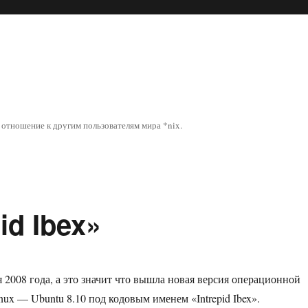
отношение к другим пользователям мира *nix.
id Ibex»
 2008 года, а это значит что вышла новая версия операционной
nux — Ubuntu 8.10 под кодовым именем «Intrepid Ibex».