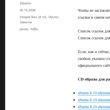
Автор
Zeboton
Опубликовано
30.10.2008
Чтобы не заставля
Рубрики
Intrepid Ibex (8.10)
,
Ubuntu
,
ссылки в самом на
Заметки
Метки
релиз
,
ЧаВо
Список ссылок для
Список ссылок дл
Если, как и сейчас
скобках указана ссы
официального сайт
CD образы для ра
ubuntu-8.10-alterna
ubuntu-8.10-alternat
ubuntu-8.10-alternat