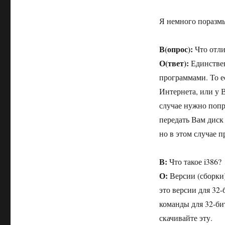
Я немного поразмы
В(опрос):
Что отли
О(твет):
Единствен
программами. То е
Интернета, или у 
случае нужно попр
передать Вам диск
но в этом случае п
В:
Что такое i386?
О:
Версии (сборки)
это версии для 32
команды для 32-би
скачивайте эту.