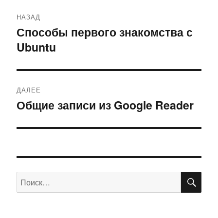
Навигация
НАЗАД
по
Способы первого знакомства с
Предыдущая
Ubuntu
запись:
записям
ДАЛЕЕ
Общие записи из Google Reader
Следующая
запись:
ПО
Искать: