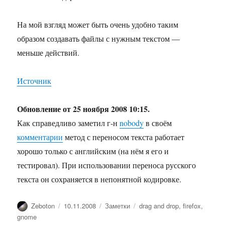
На мой взгляд может быть очень удобно таким
образом создавать файлы с нужным текстом —
меньше действий.
Источник
Обновление от 25 ноября 2008 10:15.
Как справедливо заметил г-н
nobody
в своём
комментарии
метод с переносом текста работает
хорошо только с английским (на нём я его и
тестировал). При использовании переноса русского
текста он сохраняется в непонятной кодировке.
Автор
Опубликовано
Рубрики
Метки
Zeboton
10.11.2008
Заметки
drag and drop
,
firefox
,
gnome