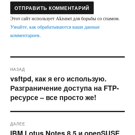
Этот сайт использует Akismet для борьбы со спамом.
Узнайте, как обрабатываются ваши данные
комментариев
.
Навигация
НАЗАД
по
vsftpd, как я его использую.
Предыдущая
Разграничение доступа на FTP-
запись:
записям
ресурсе – все просто же!
ДАЛЕЕ
IBM Lotus Notes 8.5 и openSUSE
Следующая