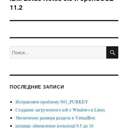
11.2
запись:
ПО
Искать:
ПОСЛЕДНИЕ ЗАПИСИ
Исправляем проблему NO_PUBKEY
Создание загрузочного usb с Windows в Linux
Увеличение размера раздела в VirtualBox
pgrepup: обновление postgresql 9.5 до 10