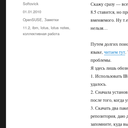
Автор
Softovick
Скажу сразу — все 
Опубликовано
01.01.2010
8.5 ставится, но п
Рубрики
OpenSUSE
,
Заметки
вменяемого. Ну т.е
Метки
11.2
,
ibm
,
lotus
,
lotus notes
,
нельзя…
коллективная работа
Путем долгих поис
языке,
читаем тут
.
проблемы.
Я здесь лишь обозн
1. Использовать IB
удалось.
2. Сначала установ
после того, когда 
3. Скачать два пак
репозитория, даю 
запомните, куда в