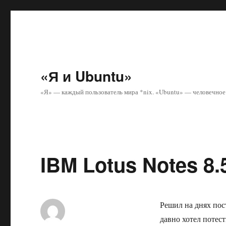
«Я и Ubuntu»
«Я» — каждый пользователь мира *nix. «Ubuntu» — человечное 
IBM Lotus Notes 8
Решил на днях пост
давно хотел потест