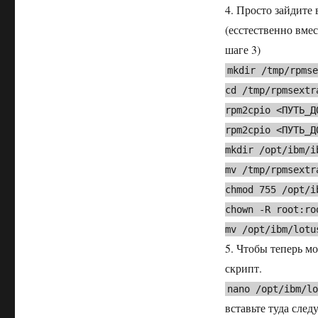
4. Просто зайдите
(есстественно вм
шаге 3)
mkdir /tmp/rpms
cd /tmp/rpmsextr
rpm2cpio <ПУТЬ_Д
rpm2cpio <ПУТЬ_Д
mkdir /opt/ibm/i
mv /tmp/rpmsextr
chmod 755 /opt/i
chown -R root:ro
mv /opt/ibm/lotu
5. Чтобы теперь м
скрипт.
nano /opt/ibm/l
вставьте туда сле