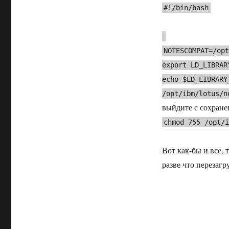
#!/bin/bash
NOTESCOMPAT=/op
export LD_LIBRAR
echo $LD_LIBRARY
/opt/ibm/lotus/n
выйдите с сохране
chmod 755 /opt/
Вот как-бы и все, 
разве что перезагр