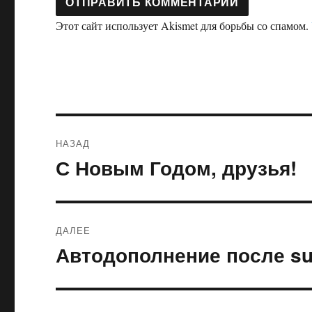
Этот сайт использует Akismet для борьбы со спамом.
Навигация
НАЗАД
по
С Новым Годом, друзья!
Предыдущая
запись:
записям
ДАЛЕЕ
Автодополнение после s
Следующая
запись: