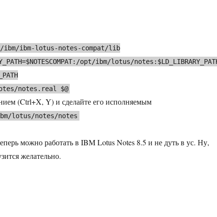
t/ibm/ibm-lotus-notes-compat/lib
Y_PATH=$NOTESCOMPAT:/opt/ibm/lotus/notes:$LD_LIBRARY_PAT
_PATH
otes/notes.real $@
нием (Ctrl+X, Y) и сделайте его исполняемым
ibm/lotus/notes/notes
теперь можно работать в IBM Lotus Notes 8.5 и не дуть в ус. Ну,
узится желательно.