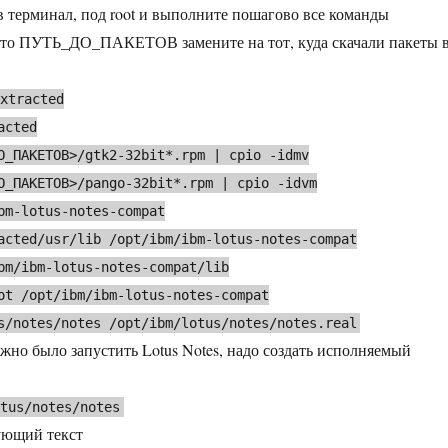
 в терминал, под root и выполните пошагово все команды
есто ПУТЬ_ДО_ПАКЕТОВ замените на тот, куда скачали пакеты 
extracted
acted
О_ПАКЕТОВ>/gtk2-32bit*.rpm | cpio -idmv
О_ПАКЕТОВ>/pango-32bit*.rpm | cpio -idvm
bm-lotus-notes-compat
acted/usr/lib /opt/ibm/ibm-lotus-notes-compat
bm/ibm-lotus-notes-compat/lib
ot /opt/ibm/ibm-lotus-notes-compat
s/notes/notes /opt/ibm/lotus/notes/notes.real
ожно было запустить Lotus Notes, надо создать исполняемый
otus/notes/notes
дующий текст