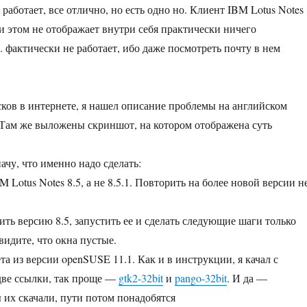
работает, все отлично, но есть одно но. Клиент IBM Lotus Notes
ри этом не отображает внутри себя практически ничего
. фактически не работает, ибо даже посмотреть почту в нем
ков в интернете, я нашел описание проблемы на английском
 Там же выложены скриншот, на котором отображена суть
ачу, что именно надо сделать:
M Lotus Notes 8.5, а не 8.5.1. Повторить на более новой версии н
ить версию 8.5, запустить ее и сделать следующие шаги только
увидите, что окна пустые.
ета из версии openSUSE 11.1. Как и в инструкции, я качал с
две ссылки, так проще —
gtk2-32bit
и
pango-32bit
. И да —
ы их скачали, пути потом понадобятся