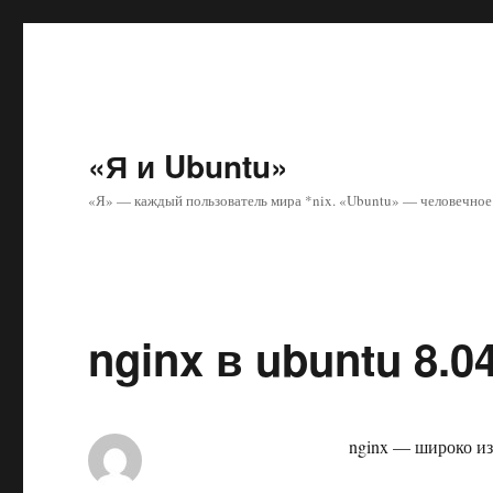
«Я и Ubuntu»
«Я» — каждый пользователь мира *nix. «Ubuntu» — человечное 
nginx в ubuntu 8.0
nginx — широко и