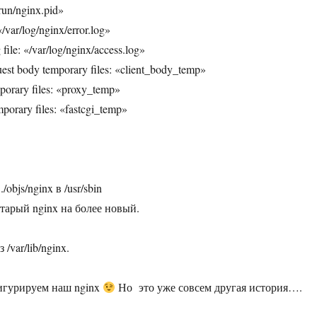
/run/nginx.pid»
 «/var/log/nginx/error.log»
 file: «/var/log/nginx/access.log»
quest body temporary files: «client_body_temp»
porary files: «proxy_temp»
mporary files: «fastcgi_temp»
objs/nginx в /usr/sbin
тарый nginx на более новый.
/var/lib/nginx.
фигурируем наш nginx
Но это уже совсем другая история….