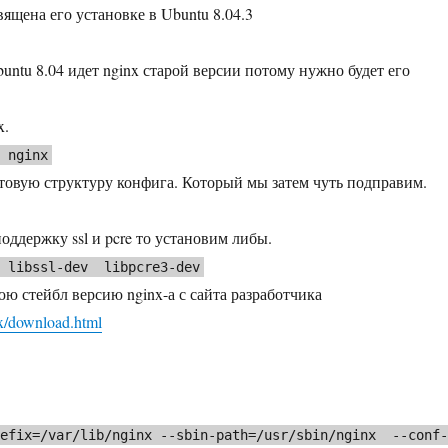
ящена его установке в Ubuntu 8.04.3
untu 8.04 идет nginx старой версии потому нужно будет его
x.
l nginx
отовую структуру конфига. Который мы затем чуть подправим.
оддержку ssl и pcre то установим либы.
 libssl-dev libpcre3-dev
юю стейбл версию nginx-а с сайта разработчика
nx/download.html
refix=/var/lib/nginx --sbin-path=/usr/sbin/nginx --conf