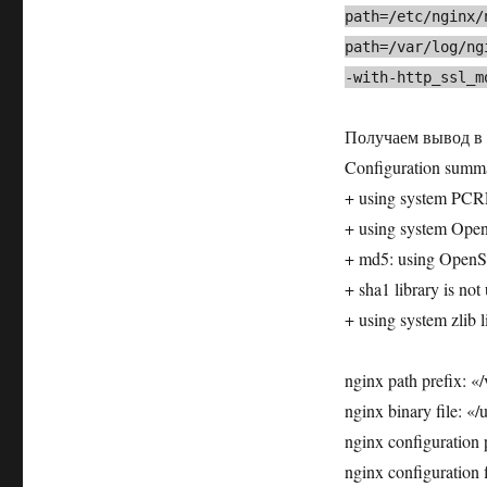
path=/etc/nginx/
path=/var/log/ng
-with-http_ssl_m
Получаем вывод в 
Configuration summ
+ using system PCRE
+ using system Open
+ md5: using OpenS
+ sha1 library is not
+ using system zlib l
nginx path prefix: «/
nginx binary file: «/
nginx configuration 
nginx configuration 