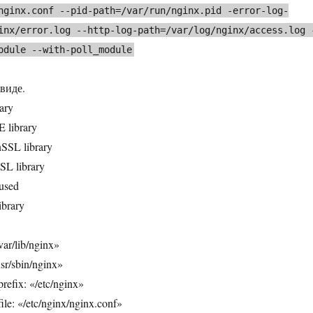
nginx.conf --pid-path=/var/run/nginx.pid -error-log-
inx/error.log --http-log-path=/var/log/nginx/access.log 
odule --with-poll_module
виде.
ary
 library
SSL library
SL library
 used
ibrary
var/lib/nginx»
usr/sbin/nginx»
prefix: «/etc/nginx»
file: «/etc/nginx/nginx.conf»