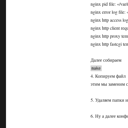
nginx pid file: «/var
nginx error log file:
nginx http access log
nginx http client re
nginx http proxy tem
nginx http fastcgi te
Далее собираем
make
4. Копируем файл ./
этим мы заменим с
5. Удаляем папки из 
6. Ну а далее кон