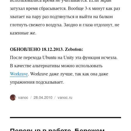
затухал время сбрасывается. Вообще 3-х минут как раз
хватает на пару раз подтянуться и выйти на балкон
глотнуть свежего воздуха. Заодно и глаза отдохнут, не
казенные же.
ОБНОВЛЕНО 18.12.2013. Zeboton:
После перехода Ubuntu на Unity эта функция исчезла.
В качестве альтернативы можно использовать
Workrave
. Workrave даже лучше, так как она даже
упражнения подсказывает.
Автор
Опубликовано
Рубрики
vanoc
28.04.2010
vanoc.ru
Перерыв в работе. Бережем