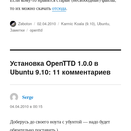
то их можно скачать
отсюда
.
Автор
Опубликовано
Рубрики
Zeboton
02.04.2010
Karmic Koala (9.10)
,
Ubuntu
,
Метки
Заметки
openttd
Установка OpenTTD 1.0.0 в
Ubuntu 9.10: 11 комментариев
Serge
:
04.04.2010 в 00:15
Доберусь до своего ноута с убунтой — надо будет
обязательно поставить )