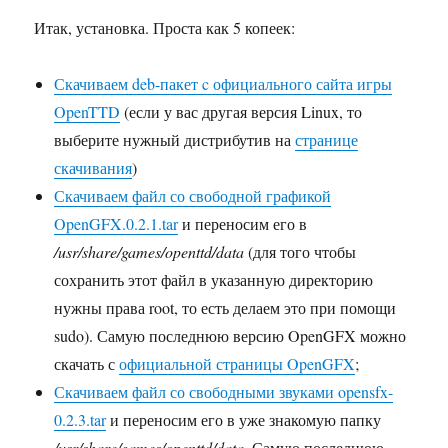
Итак, установка. Проста как 5 копеек:
Скачиваем deb-пакет c официального сайта игры
OpenTTD
(если у вас другая версия Linux, то
выберите нужный дистрибутив на
странице
скачивания
)
Скачиваем файл со свободной графикой
OpenGFX.0.2.1.tar
и переносим его в
/usr/share/games/openttd/data
(для того чтобы
сохранить этот файл в указанную директорию
нужны права root, то есть делаем это при помощи
sudo). Самую последнюю версию OpenGFX можно
скачать с
официальной страницы OpenGFX
;
Скачиваем файл со свободными звуками opensfx-
0.2.3.tar
и переносим его в уже знакомую папку
/usr/share/games/openttd/data
. Самую последнюю