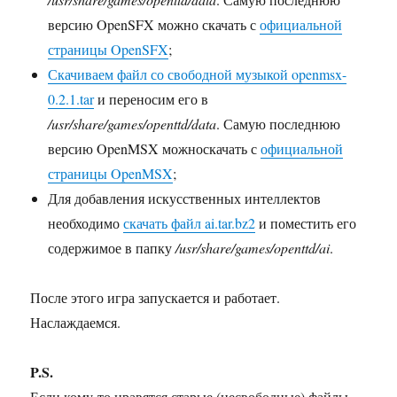
версию OpenSFX можно скачать с
официальной
страницы OpenSFX
;
Скачиваем файл со свободной музыкой openmsx-
0.2.1.tar
и переносим его в
/usr/share/games/openttd/data
. Самую последнюю
версию OpenMSX можноскачать с
официальной
страницы OpenMSX
;
Для добавления искусственных интеллектов
необходимо
скачать файл ai.tar.bz2
и поместить его
содержимое в папку
/usr/share/games/openttd/ai
.
После этого игра запускается и работает.
Наслаждаемся.
P.S.
Если кому-то нравятся старые (несвободные) файлы,