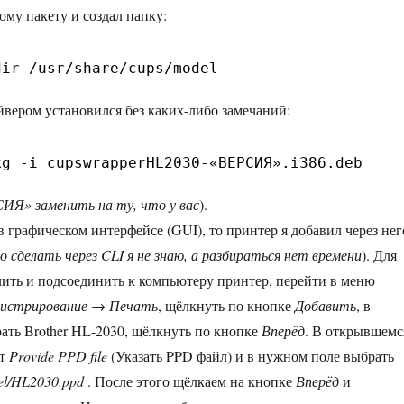
ому пакету и создал папку:
dir /usr/share/cups/model
айвером установился без каких-либо замечаний:
kg -i cupswrapperHL2030-«ВЕРСИЯ».i386.deb
ИЯ» заменить на ту, что у вас
).
в графическом интерфейсе (GUI), то принтер я добавил через нег
о сделать через CLI я не знаю, а разбираться нет времени
). Для
ить и подсоединить к компьютеру принтер, перейти в меню
истрирование → Печать
, щёлкнуть по кнопке
Добавить
, в
ать Brother HL-2030, щёлкнуть по кнопке
Вперёд
. В открывшемс
кт
Provide PPD file
(Указать PPD файл) и в нужном поле выбрать
del/HL2030.ppd
. После этого щёлкаем на кнопке
Вперёд
и