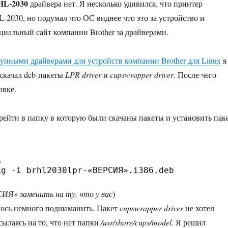
HL-2030
драйвера нет. Я несколько удивился, что принтер
L-2030, но подумал что ОС виднее что это за устройство и
циальный сайт компании Brother за драйверами.
тупными драйверами для устройств компании Brother для Linux
я
скачал deb-пакеты
LPR driver
и
cupswrapper driver
. После чего
овке.
рейти в папку в которую были скачаны пакеты и установить пак
p
kg -i brhl2030lpr-«ВЕРСИЯ».i386.deb
ИЯ» заменить на ту, что у вас
)
лось немного подшаманить. Пакет
cupswrapper driver
не хотел
сылаясь на то, что нет папки
/usr/share/cups/model
. Я решил