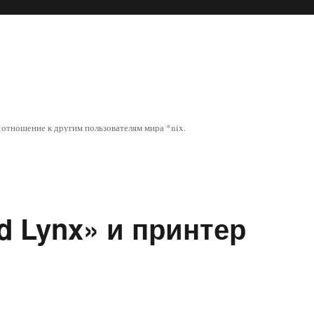
отношение к другим пользователям мира *nix.
id Lynx» и принтер