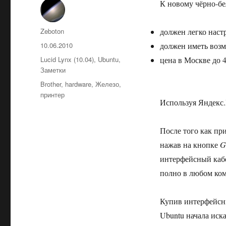
К новому чёрно-бе
Автор
Zeboton
должен легко настр
Опубликовано
10.06.2010
должен иметь возм
Рубрики
Lucid Lynx (10.04)
,
Ubuntu
,
цена в Москве до 
Заметки
Метки
Brother
,
hardware
,
Железо
,
принтер
Используя Яндекс.
После того как пр
нажав на кнопке
G
интерфейсный кабе
полно в любом ко
Купив интерфейсн
Ubuntu начала иска