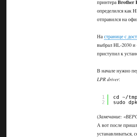
Brother 
принтера
определился как H
отправился на офи
На
странице с дос
выбрал HL-2030 и 
приступил к устан
В начале нужно пе
LPR driver
:
1
cd ~/tm
2
sudo dp
(
Замечание: «ВЕРС
А вот после приш
устанавливаться, с