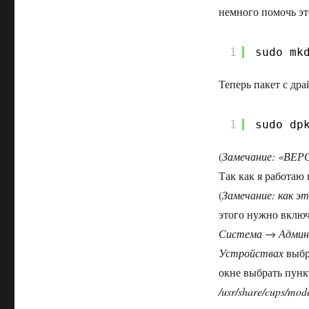
немного помочь эт
1
sudo mk
Теперь пакет с др
1
sudo dp
(
Замечание: «ВЕРС
Так как я работаю 
(
Замечание: как эт
этого нужно включ
Система → Админ
Устройствах
выбр
окне выбрать пун
/usr/share/cups/mo