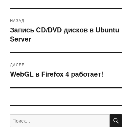
Навигация
НАЗАД
по
Запись CD/DVD дисков в Ubuntu
Предыдущая
Server
запись:
записям
ДАЛЕЕ
WebGL в Firefox 4 работает!
Следующая
запись:
ПО
Искать: