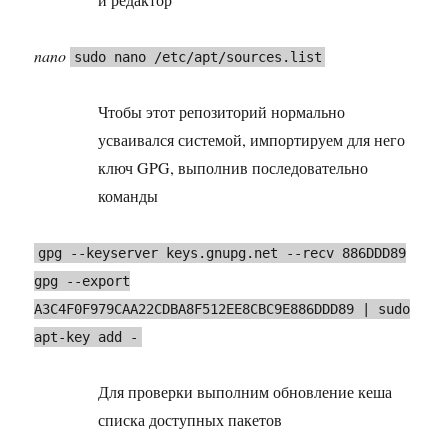
nano
sudo nano /etc/apt/sources.list
Чтобы этот репозиторий нормально
усваивался системой, импортируем для него
ключ GPG, выполнив последовательно
команды
gpg --keyserver keys.gnupg.net --recv 886DDD89
gpg --export
A3C4F0F979CAA22CDBA8F512EE8CBC9E886DDD89 | sudo
apt-key add -
Для проверки выполним обновление кеша
списка доступных пакетов