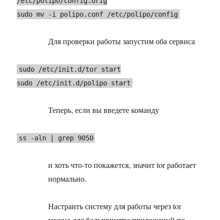
/etc/polipo/config.orig
sudo mv -i polipo.conf /etc/polipo/config
Для проверки работы запустим оба сервиса
sudo /etc/init.d/tor start
sudo /etc/init.d/polipo start
Теперь, если вы введете команду
ss -aln | grep 9050
и хоть что-то покажется, значит tor работает
нормально.
Настраить систему для работы через tor
можно для большинства приложений по