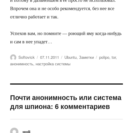
Впрочем она и не особо рекомендуется, без нее все
отлично работает и так.
Успехов вам, но помните — роющий яму когда-нибудь
и сам в нее упадет…
Автор
Опубликовано
Рубрики
Метки
Softovick
07.11.2011
Ubuntu
,
Заметки
polipo
,
tor
,
анонимность
,
настройка системы
Почти анонимность или система
для шпиона: 6 комментариев
uuii
: