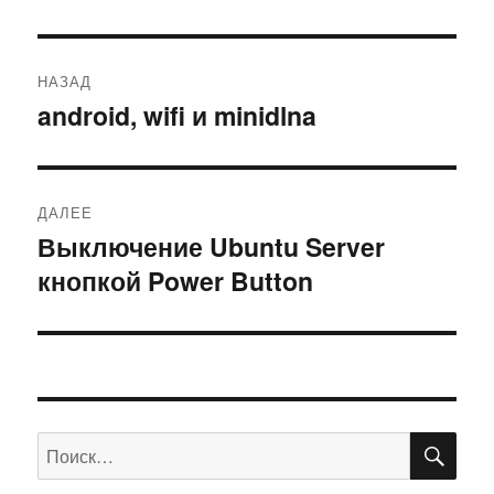
Навигация
НАЗАД
по
android, wifi и minidlna
Предыдущая
запись:
записям
ДАЛЕЕ
Выключение Ubuntu Server
Следующая
кнопкой Power Button
запись:
ПО
Искать: