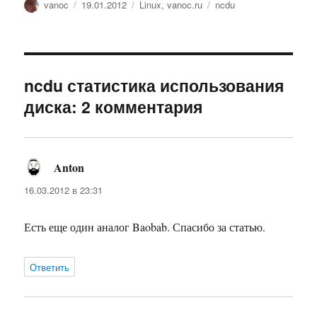
Автор
Опубликовано
Рубрики
Метки
vanoc
19.01.2012
Linux
,
vanoc.ru
ncdu
ncdu статистика использования
диска: 2 комментария
Anton
:
16.03.2012 в 23:31
Есть еще один аналог Baobab. Спасибо за статью.
Ответить