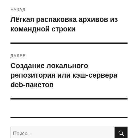
Навигация
НАЗАД
по
Лёгкая распаковка архивов из
Предыдущая
командной строки
запись:
записям
ДАЛЕЕ
Создание локального
Следующая
репозитория или кэш-сервера
запись:
deb-пакетов
ПО
Искать: