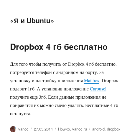
«Я и Ubuntu»
Dropbox 4 гб бесплатно
Для того чтобы получить от Dropbox 4 гб бесплатно,
потребуется телефон с андроидом на борту. За
установку и настройку приложения
Mailbox
, Dropbox
подарит 1гб. А установив приложение
Carousel
получите еще 3гб. Если данные приложения не
понравятся их можно смело удалять. Бесплатные 4 гб
останутся.
Автор
Опубликовано
Рубрики
Метки
vanoc
27.05.2014
How-to
,
vanoc.ru
android
,
dropbox