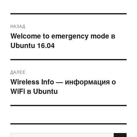
Навигация
НАЗАД
по
Welcome to emergency mode в
Предыдущая
Ubuntu 16.04
запись:
записям
ДАЛЕЕ
Wireless Info — информация о
Следующая
WiFi в Ubuntu
запись:
ПО
Искать: