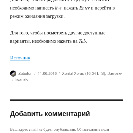
необходимо написать
live
, нажать
Enter
и перейти в
режим ожидания загрузки.
Для того, чтобы посмотреть другие доступные
варианты, необходимо нажать на
Tab
.
Источник
.
Автор
Опубликовано
Рубрики
Zeboton
11.06.2016
Xenial Xerus (16.04 LTS)
,
Заметки
Метки
liveusb
Добавить комментарий
Ваш адрес email не будет опубликован.
Обязательные поля