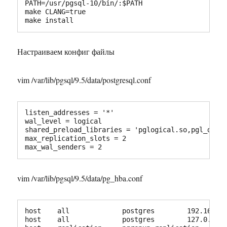
PATH=/usr/pgsql-10/bin/:$PATH

make CLANG=true

make install
Настраиваем конфиг файлы
vim /var/lib/pgsql/9.5/data/postgresql.conf
listen_addresses = '*'

wal_level = logical

shared_preload_libraries = 'pglogical.so,pgl_ddl_d
max_replication_slots = 2		        # или больше

max_w
vim /var/lib/pgsql/9.5/data/pg_hba.conf
host    all             postgres        192.168.0.
host    all             postgres        127.0.0.1/