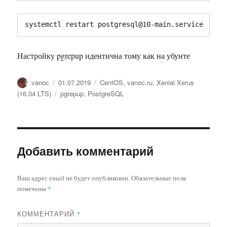
systemctl restart postgresql@10-main.service
Настройку pgrepup идентична тому как на убунте
Автор
Опубликовано
Рубрики
vanoc
01.07.2019
CentOS
,
vanoc.ru
,
Xenial Xerus
Метки
(16.04 LTS)
pgrepup
,
PostgreSQL
Добавить комментарий
Ваш адрес email не будет опубликован.
Обязательные поля
помечены
*
КОММЕНТАРИЙ
*