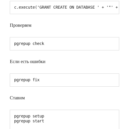
c.execute('GRANT CREATE ON DATABASE ' + '"' + db 
Проверяем
pgrepup check
Если есть ошибки
pgrepup fix
Ставим
pgrepup setup

pgrepup start
