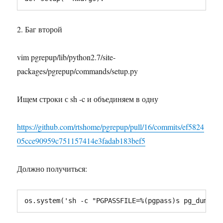
2. Баг второй
vim pgrepup/lib/python2.7/site-
packages/pgrepup/commands/setup.py
Ищем строки с sh -c и объединяем в одну
https://github.com/rtshome/pgrepup/pull/16/commits/ef5824
05cce90959c751157414e3fadab183bef5
Должно получиться:
os.system('sh -c "PGPASSFILE=%(pgpass)s pg_dumpal