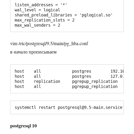
listen_addresses = '*'

wal_level = logical

shared_preload_libraries = 'pglogical.so'

max_replication_slots = 2		        # или больше

max_w
vim /etc/postgresql/9.5/main/pg_hba.conf
в начало прописываем
host    all             postgres        192.168.0.
host    all             postgres        127.0.0.1/
host    replication     pgrepup_replication    127
host    all             pgrepup_replication    12
systemctl restart postgresql@9.5-main.service
postgresql 10