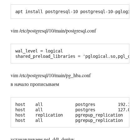
apt install postgresql-10 postgresql-10-pglogical
vim /etc/postgresql/10/main/postgresql.conf
wal_level = logical

shared_preload_libraries = 'pglogical.so,pgl_ddl_
vim /etc/postgresql/10/main/pg_hba.conf
в начало прописываем
host    all             postgres         192.168.0
host    all             postgres         127.0.0.1
host    replication     pgrepup_replication    127
host    all             pgrepup_replication    12
устанавливаем pgl_ddl_deploy