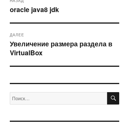
НАЗАД
по
oracle java8 jdk
Предыдущая
запись:
записям
ДАЛЕЕ
Увеличение размера раздела в
Следующая
VirtualBox
запись:
ПО
Искать: