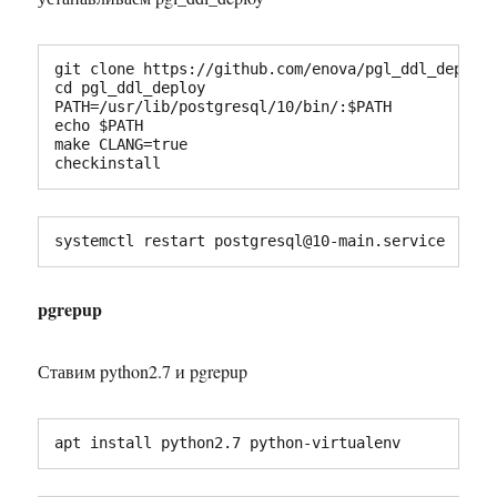
git clone https://github.com/enova/pgl_ddl_deploy.
cd pgl_ddl_deploy

PATH=/usr/lib/postgresql/10/bin/:$PATH

echo $PATH

make CLANG=true

checkinstall
systemctl restart postgresql@10-main.service
pgrepup
Ставим python2.7 и pgrepup
apt install python2.7 python-virtualenv