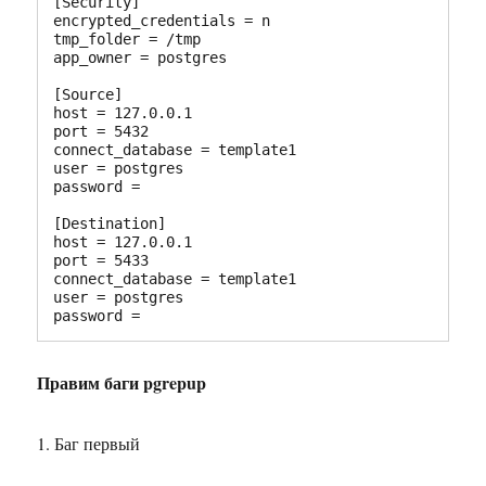
[Security]

encrypted_credentials = n

tmp_folder = /tmp

app_owner = postgres

[Source]

host = 127.0.0.1

port = 5432

connect_database = template1

user = postgres

password = 

[Destination]

host = 127.0.0.1

port = 5433

connect_database = template1

user = postgres

password =
Правим баги pgrepup
1. Баг первый