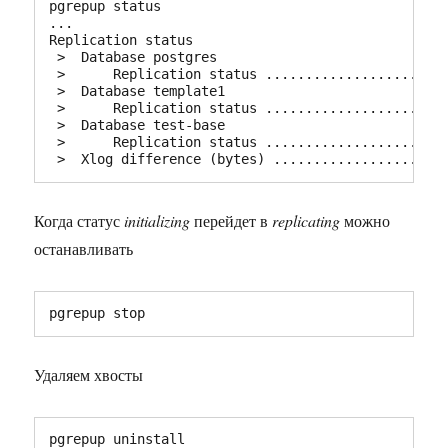
pgrepup status

...

Replication status 

 >  Database postgres 

 >      Replication status .......................
 >  Database template1 

 >      Replication status .......................
 >  Database test-base

 >      Replication status .......................
Когда статус
initializing
перейдет в
replicating
можно
останавливать
pgrepup stop
Удаляем хвосты
pgrepup uninstall