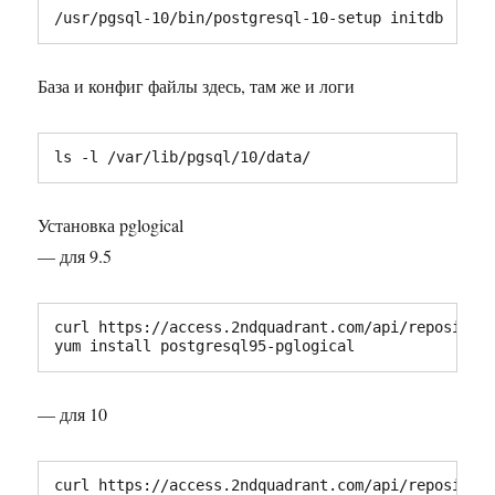
/usr/pgsql-10/bin/postgresql-10-setup initdb
База и конфиг файлы здесь, там же и логи
ls -l /var/lib/pgsql/10/data/
Установка pglogical
— для 9.5
curl https://access.2ndquadrant.com/api/repository
yum install postgresql95-pglogical
— для 10
curl https://access.2ndquadrant.com/api/repository