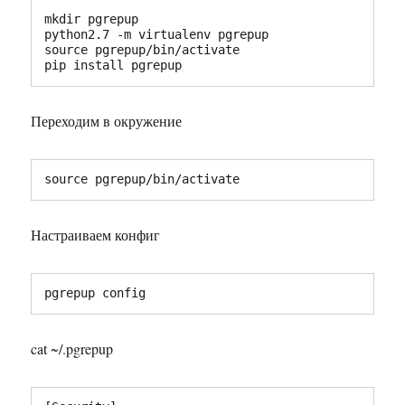
mkdir pgrepup

python2.7 -m virtualenv pgrepup

source pgrepup/bin/activate

pip install pgrepup
Переходим в окружение
source pgrepup/bin/activate
Настраиваем конфиг
pgrepup config
cat ~/.pgrepup