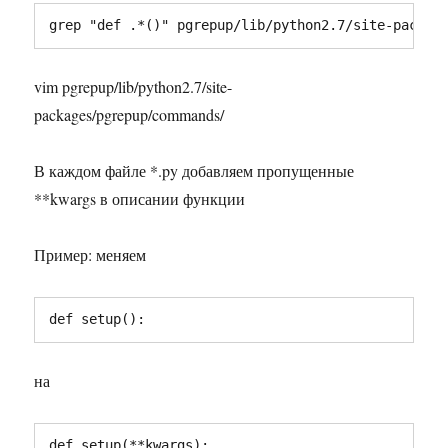
grep "def .*()" pgrepup/lib/python2.7/site-packag
vim pgrepup/lib/python2.7/site-
packages/pgrepup/commands/
В каждом файле *.py добавляем пропущенные
**kwargs в описании функции
Пример: меняем
def setup():
на
def setup(**kwargs):