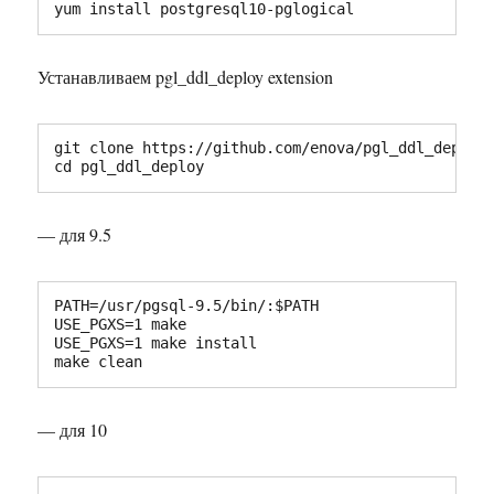
yum install postgresql10-pglogical
Устанавливаем pgl_ddl_deploy extension
git clone https://github.com/enova/pgl_ddl_deploy.
cd pgl_ddl_deploy
— для 9.5
PATH=/usr/pgsql-9.5/bin/:$PATH

USE_PGXS=1 make

USE_PGXS=1 make install

make clean
— для 10