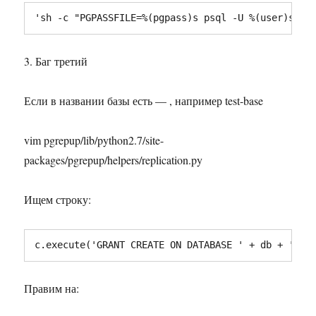
'sh -c "PGPASSFILE=%(pgpass)s psql -U %(user)s -h
3. Баг третий
Если в названии базы есть — , например test-base
vim pgrepup/lib/python2.7/site-
packages/pgrepup/helpers/replication.py
Ищем строку:
c.execute('GRANT CREATE ON DATABASE ' + db + ' TO
Правим на: