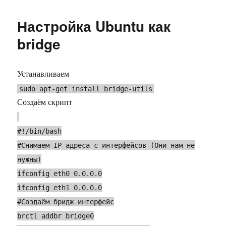
Виртуа
машин
Настройка Ubuntu как
Virtual
доступ
bridge
с
хост-
машины
Устанавливаем
с
sudo apt-get install bridge-utils
доступ
в
Создаём скрипт
интерн
и
#!/bin/bash
к
другим
#Снимаем IP адреса с интерфейсов (Они нам не
виртуа
нужны)
машин
ifconfig eth0 0.0.0.0
ifconfig eth1 0.0.0.0
#Создаём бридж интерфейс
brctl addbr bridge0