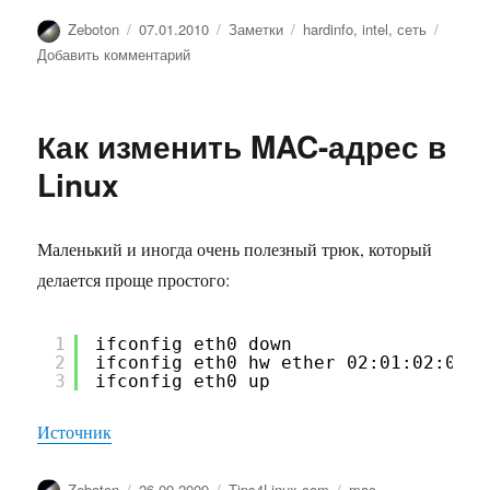
Автор
Опубликовано
Рубрики
Метки
Zeboton
07.01.2010
Заметки
hardinfo
,
intel
,
сеть
к
Добавить комментарий
записи
Сетевой
адаптер
Как изменить MAC-адрес в
Intel
PRO/100
Linux
и
Ubuntu
Linux
Маленький и иногда очень полезный трюк, который
делается проще простого:
1
ifconfig eth0 down
2
ifconfig eth0 hw ether 02:01:02:03:0
3
ifconfig eth0 up
Источник
Автор
Опубликовано
Рубрики
Метки
Zeboton
26.09.2009
Tips4Linux.com
mac
,