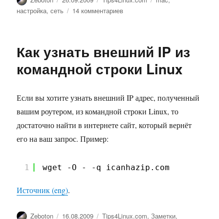
к
настройка
,
сеть
14 комментариев
записи
Как
изменить
Как узнать внешний IP из
MAC-
адрес
командной строки Linux
в
Linux
Если вы хотите узнать внешний IP адрес, полученный
вашим роутером, из командной строки Linux, то
достаточно найти в интернете сайт, который вернёт
его на ваш запрос. Пример:
1
wget -O - -q icanhazip.com
Источник (eng)
.
Автор
Опубликовано
Рубрики
Zeboton
16.08.2009
Tips4Linux.com
,
Заметки
,