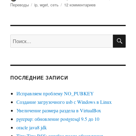
Метки
к
Переводы
ip
,
wget
,
сеть
12 комментариев
записи
Как
узнать
внешний
ПО
IP
Искать:
из
командной
строки
Linux
ПОСЛЕДНИЕ ЗАПИСИ
Исправляем проблему NO_PUBKEY
Создание загрузочного usb с Windows в Linux
Увеличение размера раздела в VirtualBox
pgrepup: обновление postgresql 9.5 до 10
oracle java8 jdk
Tiny Tiny RSS: ошибка после обновления