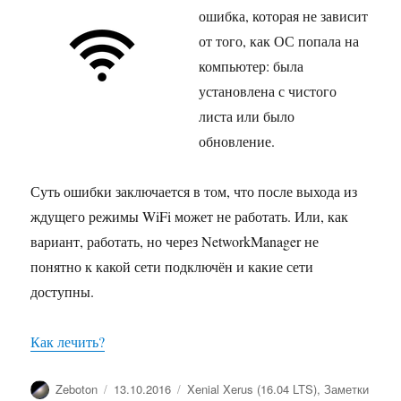
ошибка, которая не зависит
от того, как ОС попала на
компьютер: была
установлена с чистого
листа или было
обновление.
Суть ошибки заключается в том, что после выхода из
ждущего режимы WiFi может не работать. Или, как
вариант, работать, но через NetworkManager не
понятно к какой сети подключён и какие сети
доступны.
Как лечить?
Автор
Опубликовано
Рубрики
Zeboton
13.10.2016
Xenial Xerus (16.04 LTS)
,
Заметки