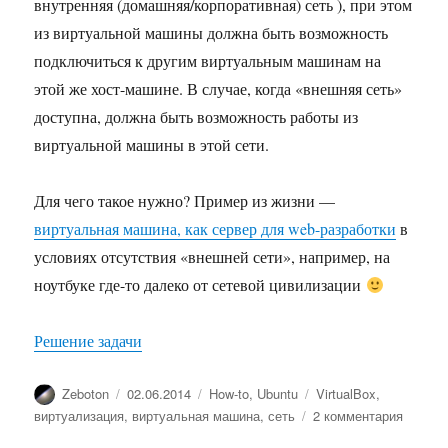
внутренняя (домашняя/корпоративная) сеть ), при этом
из виртуальной машины должна быть возможность
подключиться к другим виртуальным машинам на
этой же хост-машине. В случае, когда «внешняя сеть»
доступна, должна быть возможность работы из
виртуальной машины в этой сети.
Для чего такое нужно? Пример из жизни —
виртуальная машина, как сервер для web-разработки
в
условиях отсутствия «внешней сети», например, на
ноутбуке где-то далеко от сетевой цивилизации
Решение задачи
Автор
Опубликовано
Рубрики
Метки
Zeboton
02.06.2014
How-to
,
Ubuntu
VirtualBox
,
к
виртуализация
,
виртуальная машина
,
сеть
2 комментария
записи