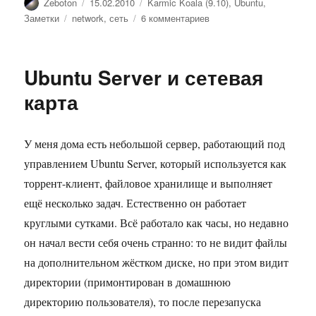
Автор
Опубликовано
Рубрики
Zeboton
15.02.2010
Karmic Koala (9.10)
,
Ubuntu
,
Метки
к
Заметки
network
,
сеть
6 комментариев
записи
Драйвер
для
Ubuntu Server и сетевая
сетевой
карты
карта
Marvell
88E1116
phy
У меня дома есть небольшой сервер, работающий под
управлением Ubuntu Server, который используется как
торрент-клиент, файловое хранилище и выполняет
ещё несколько задач. Естественно он работает
круглыми сутками. Всё работало как часы, но недавно
он начал вести себя очень странно: то не видит файлы
на дополнительном жёстком диске, но при этом видит
директории (примонтирован в домашнюю
директорию пользователя), то после перезапуска