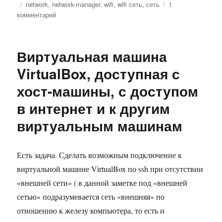
Метки
network
,
network-manager
,
wifi
,
wifi сеть
,
сеть
1
к
комментарий
записи
Не
работает
Виртуальная машина
WiFi
после
VirtualBox, доступная с
просыпания
хост-машины, с доступом
или
выхода
в интернет и к другим
из
ждущего
виртуальным машинам
режима
в
Ubuntu
Есть задача. Сделать возможным подключение к
16.04
виртуальной машине VirtualBox по ssh при отсутствии
«внешней сети» ( в данной заметке под «внешней
сетью» подразумевается сеть «внешняя» по
отношению к железу компьютера, то есть и