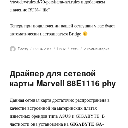
/etc/udev/rules.d/70-persistent-net.rules и добавляем
значение RUN=”file”
Теперь при подключении вашей сетвушки у вас будет
автоматически настраиваться Bridge
Автор
Опубликовано
Рубрики
Метки
к
Dedsy
02.04.2011
Linux
сеть
2 комментария
записи
Настройка
Ubuntu
Драйвер для сетевой
как
bridge
карты Marvell 88E1116 phy
Данная сетевая карта достаточно распространена в
качестве встроенной на материнских платах
известных брендов типа ASUS и GIGABYTE. В
GIGABYTE GA-
частности она установлена на