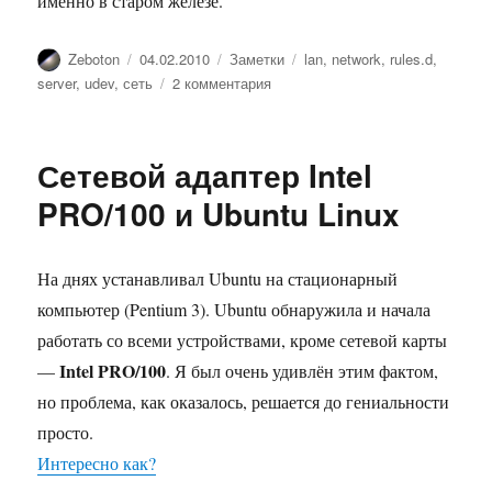
именно в старом железе.
Автор
Опубликовано
Рубрики
Метки
Zeboton
04.02.2010
Заметки
lan
,
network
,
rules.d
,
к
server
,
udev
,
сеть
2 комментария
записи
Ubuntu
Server
Сетевой адаптер Intel
и
сетевая
PRO/100 и Ubuntu Linux
карта
На днях устанавливал Ubuntu на стационарный
компьютер (Pentium 3). Ubuntu обнаружила и начала
работать со всеми устройствами, кроме сетевой карты
Intel PRO/100
—
. Я был очень удивлён этим фактом,
но проблема, как оказалось, решается до гениальности
просто.
Интересно как?