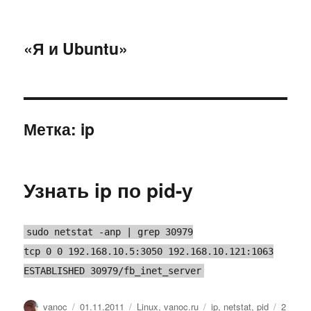
«Я и Ubuntu»
Метка:
ip
Узнать ip по pid-у
sudo netstat -anp | grep 30979
tcp 0 0 192.168.10.5:3050 192.168.10.121:1063
ESTABLISHED 30979/fb_inet_server
Автор
Опубликовано
Рубрики
Метки
vanoc
01.11.2011
Linux
,
vanoc.ru
ip
,
netstat
,
pid
2