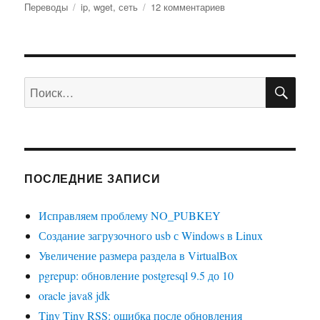
Метки
к
Переводы
ip
,
wget
,
сеть
12 комментариев
записи
Как
узнать
внешний
ПО
IP
Искать:
из
командной
строки
Linux
ПОСЛЕДНИЕ ЗАПИСИ
Исправляем проблему NO_PUBKEY
Создание загрузочного usb с Windows в Linux
Увеличение размера раздела в VirtualBox
pgrepup: обновление postgresql 9.5 до 10
oracle java8 jdk
Tiny Tiny RSS: ошибка после обновления