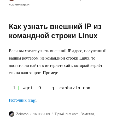
к
комментария
записи
Узнать
ip
Как узнать внешний IP из
по
pid-
командной строки Linux
у
Если вы хотите узнать внешний IP адрес, полученный
вашим роутером, из командной строки Linux, то
достаточно найти в интернете сайт, который вернёт
его на ваш запрос. Пример:
1
wget -O - -q icanhazip.com
Источник (eng)
.
Автор
Опубликовано
Рубрики
Zeboton
16.08.2009
Tips4Linux.com
,
Заметки
,