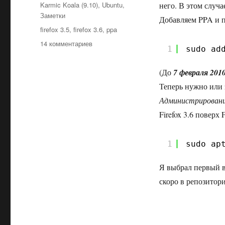
Рубрики
Karmic Koala (9.10)
,
Ubuntu
,
него. В этом случа
Заметки
Добавляем PPA и п
Метки
firefox 3.5
,
firefox 3.6
,
ppa
к
14 комментариев
1
sudo ad
записи
Обновление
(До
7 февраля 201
Firefox
с
Теперь нужно или
версии
Администрировани
3.5
Firefox 3.6 поверх F
до
3.6
в
1
sudo ap
Ubuntu
9.10
Я выбрал первый ва
скоро в репозитори