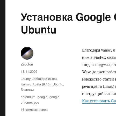
Установка Google
Ubuntu
Благодаря vanoc, 
ним в FireFox ока
Автор
Zeboton
тогда я подумал, ч
Опубликовано
18.11.2009
Wave должен работ
Рубрики
Jaunty Jackalope (9.04)
,
множество статей 
Karmic Koala (9.10)
,
Ubuntu
,
речь идёт о Linux)
Заметки
инструкций с англ
Метки
chromium
,
google
,
google
Как установить Go
chrome
,
ppa
к
16 комментариев
записи