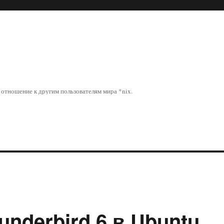
отношение к другим пользователям мира *nix.
underbird 6 в Ubuntu