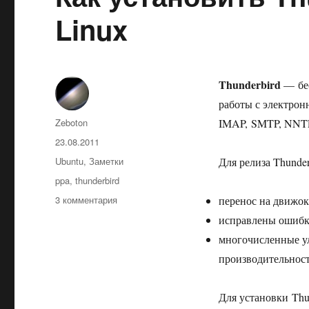
Linux
Thunderbird
— бес
работы с электрон
Автор
Zeboton
IMAP, SMTP, NNTP, 
Опубликовано
23.08.2011
Рубрики
Ubuntu
,
Заметки
Для релиза Thunder
Метки
ppa
,
thunderbird
к
3 комментария
перенос на движок 
записи
исправлены ошибки
Как
многочисленные ул
установить
Thunderbird
производительност
6
в
Для установки Thu
Ubuntu