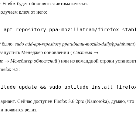
е Firefox будет обновляться автоматически.
олучаем ключ от него:
d-apt-repository ppa:mozillateam/firefox-stab
0
было:
sudo add-apt-repository ppa:ubuntu-mozilla-daily/ppa/ubuntu
)
 запустить Менеджер обновлений (
Система →
е → Менеджер обновлений
) или из командной строки установи
irefox 3.5:
titude update && sudo aptitude install firefo
риант. Сейчас доступен Firefox 3.6.2pre (Namoroka), думаю, что
и появится релиз.