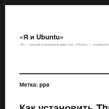
«Я и Ubuntu»
«Я» — каждый пользователь мира *nix. «Ubuntu» — человечное 
Метка:
ppa
Как установить Th