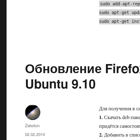
Linux
sudo add-apt-re
sudo apt-get upd
sudo apt-get ins
Обновление Firefox
Ubuntu 9.10
Для получения в си
1.
Скачать deb-пак
Автор
Zeboton
придётся самостоя
Опубликовано
2.
02.02.2010
Добавить в списо