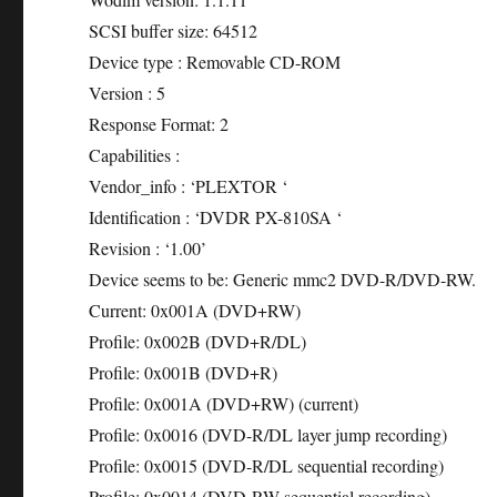
SCSI buffer size: 64512
Device type : Removable CD-ROM
Version : 5
Response Format: 2
Capabilities :
Vendor_info : ‘PLEXTOR ‘
Identification : ‘DVDR PX-810SA ‘
Revision : ‘1.00’
Device seems to be: Generic mmc2 DVD-R/DVD-RW.
Current: 0x001A (DVD+RW)
Profile: 0x002B (DVD+R/DL)
Profile: 0x001B (DVD+R)
Profile: 0x001A (DVD+RW) (current)
Profile: 0x0016 (DVD-R/DL layer jump recording)
Profile: 0x0015 (DVD-R/DL sequential recording)
Profile: 0x0014 (DVD-RW sequential recording)