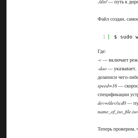
./dir/
— путь к дире
Файл создан, самое
1
$ sudo 
Где:
-v
— включает реж
-dao
— указывает, 
дозаписи чего-либо
speed=16
— скорост
спецификации устр
dev=/dev/scd0
— пут
name_of_iso_file.iso
Теперь проверим, 