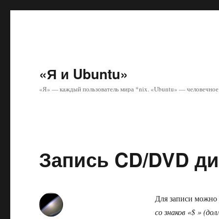
«Я и Ubuntu»
«Я» — каждый пользователь мира *nix. «Ubuntu» — человечное 
Запись CD/DVD ди
Для записи можно
со знаков «$ » (до