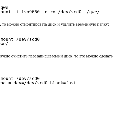
 qwe
mount -t iso9660 -o ro /dev/scd0 ./qwe/
е, то можно отмонтировать диск и удалить временную папку:
umount /dev/scd0
qwe/
нужно очистить перезаписываемый диск, то это можно сделать
umount /dev/scd0
wodim dev=/dev/scd0 blank=fast