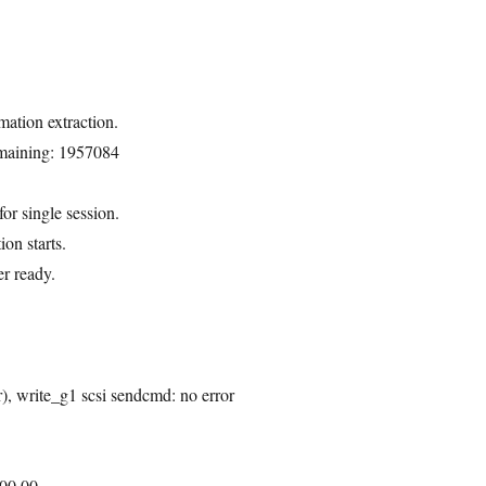
ation extraction.
emaining: 1957084
or single session.
ion starts.
er ready.
r), write_g1 scsi sendcmd: no error
 00 00