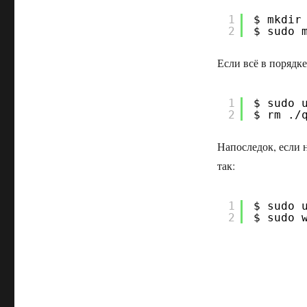
1
$ mkdir
2
$ sudo 
Если всё в порядк
1
$ sudo 
2
$ rm ./
Напоследок, если 
так:
1
$ sudo 
2
$ sudo 