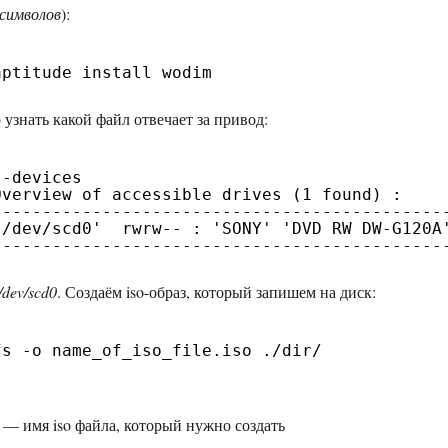
символов
):
aptitude install wodim
узнать какой файл отвечает за привод:
 -devices
Overview of accessible drives (1 found) :
---------------------------------------------
'/dev/scd0'  rwrw-- : 'SONY' 'DVD RW DW-G120A
---------------------------------------------
/dev/scd0
. Создаём iso-образ, который запишем на диск:
fs -o name_of_iso_file.iso ./dir/
— имя iso файла, который нужно создать