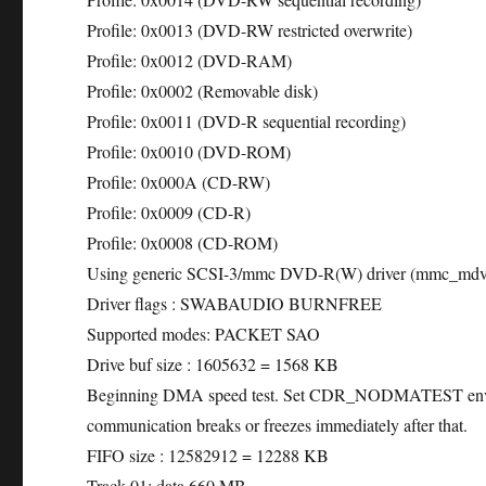
Profile: 0x0013 (DVD-RW restricted overwrite)
Profile: 0x0012 (DVD-RAM)
Profile: 0x0002 (Removable disk)
Profile: 0x0011 (DVD-R sequential recording)
Profile: 0x0010 (DVD-ROM)
Profile: 0x000A (CD-RW)
Profile: 0x0009 (CD-R)
Profile: 0x0008 (CD-ROM)
Using generic SCSI-3/mmc DVD-R(W) driver (mmc_mdv
Driver flags : SWABAUDIO BURNFREE
Supported modes: PACKET SAO
Drive buf size : 1605632 = 1568 KB
Beginning DMA speed test. Set CDR_NODMATEST enviro
communication breaks or freezes immediately after that.
FIFO size : 12582912 = 12288 KB
Track 01: data 660 MB