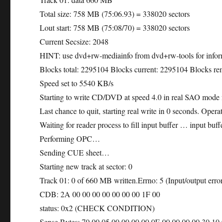
Total size: 758 MB (75:06.93) = 338020 sectors
Lout start: 758 MB (75:08/70) = 338020 sectors
Current Secsize: 2048
HINT: use dvd+rw-mediainfo from dvd+rw-tools for inform
Blocks total: 2295104 Blocks current: 2295104 Blocks r
Speed set to 5540 KB/s
Starting to write CD/DVD at speed 4.0 in real SAO mode f
Last chance to quit, starting real write in 0 seconds. Operat
Waiting for reader process to fill input buffer … input buff
Performing OPC…
Sending CUE sheet…
Starting new track at sector: 0
Track 01: 0 of 660 MB written.Errno: 5 (Input/output erro
CDB: 2A 00 00 00 00 00 00 00 1F 00
status: 0x2 (CHECK CONDITION)
Sense Bytes: 70 00 05 00 00 00 00 0E 00 00 00 00 30 10