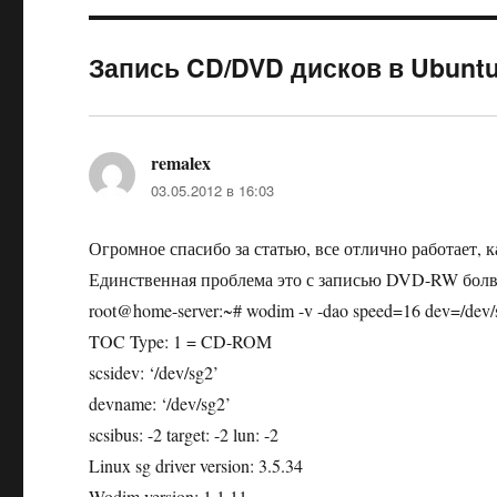
Запись CD/DVD дисков в Ubuntu
remalex
:
03.05.2012 в 16:03
Огромное спасибо за статью, все отлично работает, ка
Единственная проблема это с записью DVD-RW болва
root@home-server:~# wodim -v -dao speed=16 dev=/dev/
TOC Type: 1 = CD-ROM
scsidev: ‘/dev/sg2’
devname: ‘/dev/sg2’
scsibus: -2 target: -2 lun: -2
Linux sg driver version: 3.5.34
Wodim version: 1.1.11