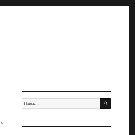
ПОИСК
Искать:
ся