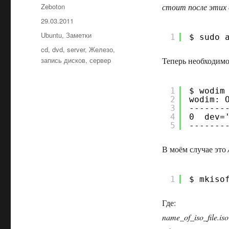
Автор
Zeboton
стоит после этих 
Опубликовано
29.03.2011
Рубрики
Ubuntu
,
Заметки
1
$ sudo 
Метки
cd
,
dvd
,
server
,
Железо
,
запись дисков
,
сервер
Теперь необходимо 
1
$ wodim
2
wodim: 
3
-------
4
0  dev=
5
-------
В моём случае это
1
$ mkiso
Где:
name_of_iso_file.iso