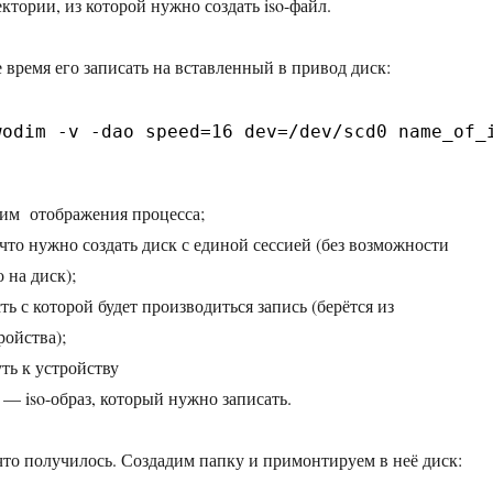
ктории, из которой нужно создать iso-файл.
 время его записать на вставленный в привод диск:
wodim -v -dao speed=16 dev=/dev/scd0 name_of_
им отображения процесса;
что нужно создать диск с единой сессией (без возможности
 на диск);
ь с которой будет производиться запись (берётся из
ойства);
ь к устройству
— iso-образ, который нужно записать.
что получилось. Создадим папку и примонтируем в неё диск: