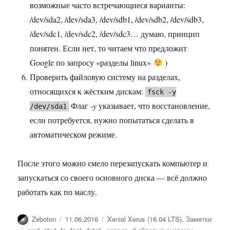
возможные часто встречающиеся варианты:
/dev/sda2, /dev/sda3, /dev/sdb1, /dev/sdb2, /dev/sdb3,
/dev/sdc1, /dev/sdc2, /dev/sdc3… думаю, принцип
понятен. Если нет, то читаем что предложит
Google по запросу «разделы linux»
)
Проверить файловую систему на разделах,
относящихся к жёстким дискам:
fsck -y
Флаг
-y
указывает, что восстановление,
/dev/sda1
если потребуется, нужно попытаться сделать в
автоматическом режиме.
После этого можно смело перезапускать компьютер и
запускаться со своего основного диска — всё должно
работать как по маслу.
Автор
Опубликовано
Рубрики
Zeboton
11.06.2016
Xenial Xerus (16.04 LTS)
,
Заметки
Метки