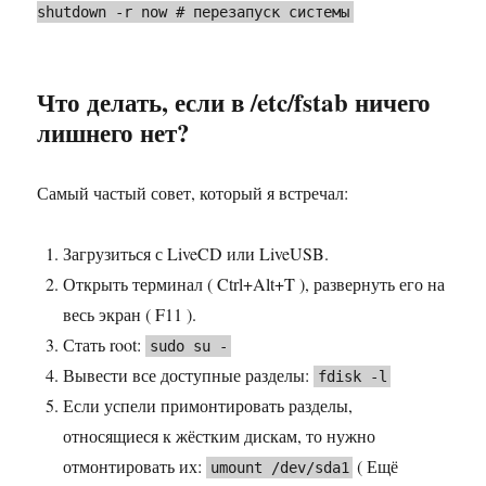
shutdown -r now # перезапуск системы
Что делать, если в /etc/fstab ничего
лишнего нет?
Самый частый совет, который я встречал:
Загрузиться с LiveCD или LiveUSB.
Открыть терминал ( Ctrl+Alt+T ), развернуть его на
весь экран ( F11 ).
Стать root:
sudo su -
Вывести все доступные разделы:
fdisk -l
Если успели примонтировать разделы,
относящиеся к жёстким дискам, то нужно
отмонтировать их:
( Ещё
umount /dev/sda1