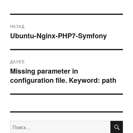
Навигация
НАЗАД
по
Ubuntu-Nginx-PHP7-Symfony
Предыдущая
запись:
записям
ДАЛЕЕ
Missing parameter in
Следующая
configuration file. Keyword: path
запись:
ПО
Искать: