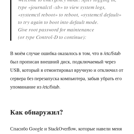
type «journalctl -xb» to view system logs,
«systemctl reboot» to reboot, «systemctl default»
to try again to boot into default mode.
Give root password for maintenance
(or type Control-D to continue):
В моём случае ошибка оказалось в том, что в /etc/fstab
был прописан внешний диск, подключаемый через
USB, который я отмонтировал вручную и отключил от
сервера без перезапуска компьютера, забыв убрать его
упоминание из /etc/fstab.
Как обнаружил?
Спасибо Google и StackOverflow, которые навели меня