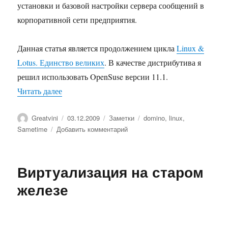
установки и базовой настройки сервера сообщений в
корпоративной сети предприятия.
Данная статья является продолжением цикла
Linux &
Lotus. Единство великих
. В качестве дистрибутива я
решил использовать OpenSuse версии 11.1.
«Ставим IBM Lotus Sametime Server 8 на OpenS
Читать далее
Автор
Опубликовано
Рубрики
Метки
Greatvini
03.12.2009
Заметки
domino
,
linux
,
к
Sametime
Добавить комментарий
записи
Ставим
IBM
Виртуализация на старом
Lotus
Sametime
железе
Server
8
на
OpenSuse