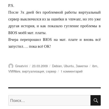
P.S.
После 3х дней без проблемной работы виртуальный
сервер выключился из за ошибки в vmware, но это уже
другая история, и как показало гугление проблемы в
BIOS моёй мат. платы.
Вчера перепрошил BIOS на мат. плате и вновь всё
запустил…. пока всё ОК!
Автор
Опубликовано
Рубрики
Метки
Greatvini
23.03.2009
Debian
,
Ubuntu
,
Заметки
ibm
,
к
VMWare
,
виртуализация
,
сервер
1 комментарий
записи
Виртуализация
на
старом
ПО
железе
Искать: