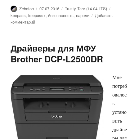
Автор
Опубликовано
Рубрики
Метки
Zeboton
07.07.2016
Trusty Tahr (14.04 LTS)
keepass
,
keepassx
,
безопасность
,
пароли
Добавить
к
комментарий
записи
KeePassX
2
Драйверы для МФУ
в
Ubuntu
Brother DCP-L2500DR
14.04
Мне
потреб
овалос
ь
устано
вить
драйве
ры для