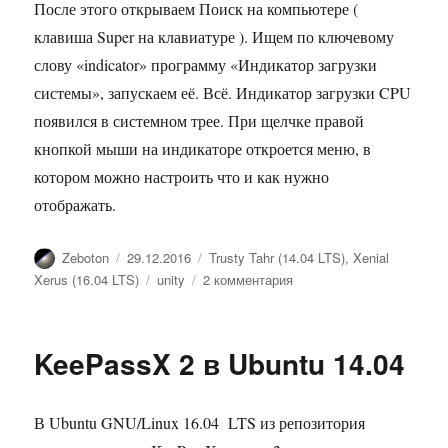
После этого открываем Поиск на компьютере (
клавиша Super на клавиатуре ). Ищем по ключевому
слову «indicator» программу «Индикатор загрузки
системы», запускаем её. Всё. Индикатор загрузки CPU
появился в системном трее. При щелчке правой
кнопкой мыши на индикаторе откроется меню, в
котором можно настроить что и как нужно
отображать.
Автор
Опубликовано
Рубрики
Zeboton
29.12.2016
Trusty Tahr (14.04 LTS)
,
Xenial
Метки
к
Xerus (16.04 LTS)
unity
2 комментария
записи
Индикатор
загрузки
KeePassX 2 в Ubuntu 14.04
системы
В Ubuntu GNU/Linux 16.04 LTS из репозитория