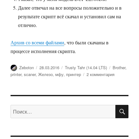
Далее отвечал на все вопросы положительно и в
результате скрипт всё скачал и установил сам на
отлично.
Архив со всеми файлами
, что были скачаны в
процессе исполнения скрипта.
Автор
Опубликовано
Рубрики
Метки
Zeboton
28.03.2016
Trusty Tahr (14.04 LTS)
Brother
,
к
printer
,
scaner
,
Железо
,
мфу
,
принтер
2 комментария
записи
Драйверы
для
МФУ
ПО
Brother
Искать:
DCP-
L2500DR